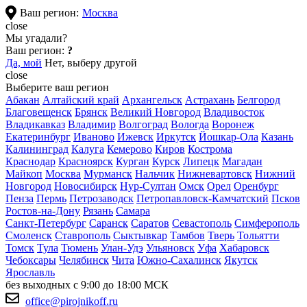
Ваш регион:
Москва
close
Мы угадали?
Ваш регион:
?
Да, мой
Нет, выберу другой
close
Выберите ваш регион
Абакан
Алтайский край
Архангельск
Астрахань
Белгород
Благовещенск
Брянск
Великий Новгород
Владивосток
Владикавказ
Владимир
Волгоград
Вологда
Воронеж
Екатеринбург
Иваново
Ижевск
Иркутск
Йошкар-Ола
Казань
Калининград
Калуга
Кемерово
Киров
Кострома
Краснодар
Красноярск
Курган
Курск
Липецк
Магадан
Майкоп
Москва
Мурманск
Нальчик
Нижневартовск
Нижний
Новгород
Новосибирск
Нур-Султан
Омск
Орел
Оренбург
Пенза
Пермь
Петрозаводск
Петропавловск-Камчатский
Псков
Ростов-на-Дону
Рязань
Самара
Санкт-Петербург
Саранск
Саратов
Севастополь
Симферополь
Смоленск
Ставрополь
Сыктывкар
Тамбов
Тверь
Тольятти
Томск
Тула
Тюмень
Улан-Удэ
Ульяновск
Уфа
Хабаровск
Чебоксары
Челябинск
Чита
Южно-Сахалинск
Якутск
Ярославль
без выходных с 9:00 до 18:00 МСК
office@pirojnikoff.ru