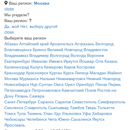
Ваш регион:
Москва
close
Мы угадали?
Ваш регион:
?
Да, мой
Нет, выберу другой
close
Выберите ваш регион
Абакан
Алтайский край
Архангельск
Астрахань
Белгород
Благовещенск
Брянск
Великий Новгород
Владивосток
Владикавказ
Владимир
Волгоград
Вологда
Воронеж
Екатеринбург
Иваново
Ижевск
Иркутск
Йошкар-Ола
Казань
Калининград
Калуга
Кемерово
Киров
Кострома
Краснодар
Красноярск
Курган
Курск
Липецк
Магадан
Майкоп
Москва
Мурманск
Нальчик
Нижневартовск
Нижний Новгород
Новосибирск
Нур-Султан
Омск
Орел
Оренбург
Пенза
Пермь
Петрозаводск
Петропавловск-Камчатский
Псков
Ростов-на-
Дону
Рязань
Самара
Санкт-Петербург
Саранск
Саратов
Севастополь
Симферополь
Смоленск
Ставрополь
Сыктывкар
Тамбов
Тверь
Тольятти
Томск
Тула
Тюмень
Улан-Удэ
Ульяновск
Уфа
Хабаровск
Чебоксары
Челябинск
Чита
Южно-Сахалинск
Якутск
Ярославль