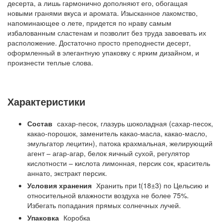
десерта, а лишь гармонично дополняют его, обогащая
новыми гранями вкуса и аромата. Изысканное лакомство,
напоминающее о лете, придется по нраву самым
избалованным сластенам и позволит без труда завоевать их
расположение. Достаточно просто преподнести десерт,
оформленный в элегантную упаковку с ярким дизайном, и
произнести теплые слова.
Характеристики
Состав
сахар-песок, глазурь шоколадная (сахар-песок,
какао-порошок, заменитель какао-масла, какао-масло,
эмульгатор лецитин), патока крахмальная, желирующий
агент – агар-агар, белок яичный сухой, регулятор
кислотности – кислота лимонная, персик сок, краситель
аннато, экстракт персик.
Условия хранения
Хранить при t(18±3) по Цельсию и
относительной влажности воздуха не более 75%.
Избегать попадания прямых солнечных лучей.
Упаковка
Коробка