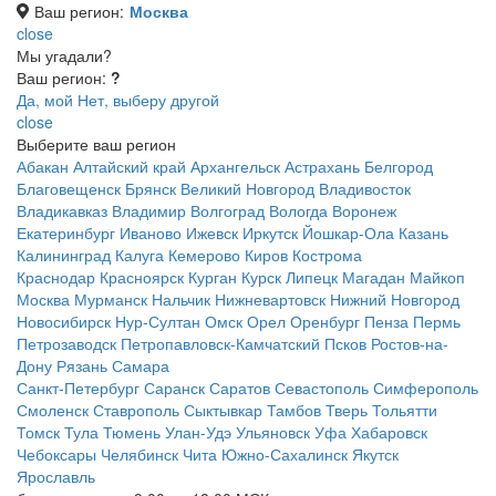
Ваш регион:
Москва
close
Мы угадали?
Ваш регион:
?
Да, мой
Нет, выберу другой
close
Выберите ваш регион
Абакан
Алтайский край
Архангельск
Астрахань
Белгород
Благовещенск
Брянск
Великий Новгород
Владивосток
Владикавказ
Владимир
Волгоград
Вологда
Воронеж
Екатеринбург
Иваново
Ижевск
Иркутск
Йошкар-Ола
Казань
Калининград
Калуга
Кемерово
Киров
Кострома
Краснодар
Красноярск
Курган
Курск
Липецк
Магадан
Майкоп
Москва
Мурманск
Нальчик
Нижневартовск
Нижний Новгород
Новосибирск
Нур-Султан
Омск
Орел
Оренбург
Пенза
Пермь
Петрозаводск
Петропавловск-Камчатский
Псков
Ростов-на-
Дону
Рязань
Самара
Санкт-Петербург
Саранск
Саратов
Севастополь
Симферополь
Смоленск
Ставрополь
Сыктывкар
Тамбов
Тверь
Тольятти
Томск
Тула
Тюмень
Улан-Удэ
Ульяновск
Уфа
Хабаровск
Чебоксары
Челябинск
Чита
Южно-Сахалинск
Якутск
Ярославль