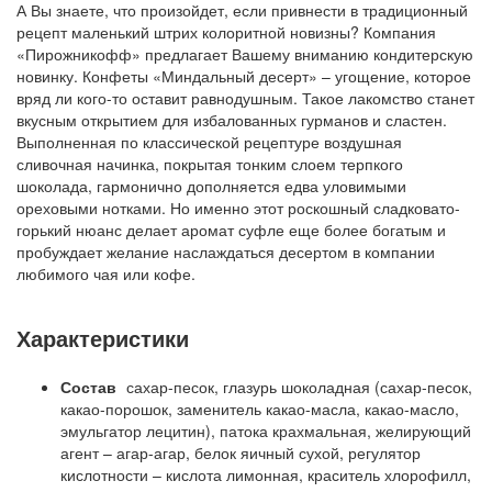
А Вы знаете, что произойдет, если привнести в традиционный
рецепт маленький штрих колоритной новизны? Компания
«Пирожникофф» предлагает Вашему вниманию кондитерскую
новинку. Конфеты «Миндальный десерт» – угощение, которое
вряд ли кого-то оставит равнодушным. Такое лакомство станет
вкусным открытием для избалованных гурманов и сластен.
Выполненная по классической рецептуре воздушная
сливочная начинка, покрытая тонким слоем терпкого
шоколада, гармонично дополняется едва уловимыми
ореховыми нотками. Но именно этот роскошный сладковато-
горький нюанс делает аромат суфле еще более богатым и
пробуждает желание наслаждаться десертом в компании
любимого чая или кофе.
Характеристики
Состав
сахар-песок, глазурь шоколадная (сахар-песок,
какао-порошок, заменитель какао-масла, какао-масло,
эмульгатор лецитин), патока крахмальная, желирующий
агент – агар-агар, белок яичный сухой, регулятор
кислотности – кислота лимонная, краситель хлорофилл,