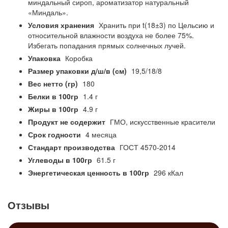
миндальный сироп, ароматизатор натуральный
«Миндаль».
Условия хранения
Хранить при t(18±3) по Цельсию и
относительной влажности воздуха не более 75%.
Избегать попадания прямых солнечных лучей.
Упаковка
Коробка
Размер упаковки д/ш/в (см)
19,5/18/8
Вес нетто (гр)
180
Белки в 100гр
1.4 г
Жиры в 100гр
4.9 г
Продукт не содержит
ГМО, искусственные красители
Срок годности
4 месяца
Стандарт производства
ГОСТ 4570-2014
Углеводы в 100гр
61.5 г
Энергетическая ценность в 100гр
296 кКал
Отзывы