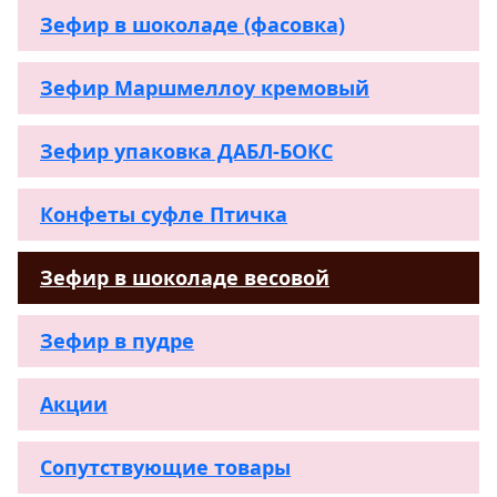
Зефир в шоколаде (фасовка)
Зефир Маршмеллоу кремовый
Зефир упаковка ДАБЛ-БОКС
Конфеты суфле Птичка
Зефир в шоколаде весовой
Зефир в пудре
Акции
Сопутствующие товары