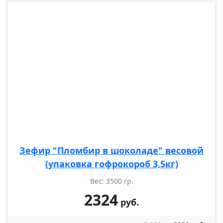
Зефир "Пломбир в шоколаде" весовой
(упаковка гофрокороб 3,5кг)
Вес: 3500 гр.
2324
руб.