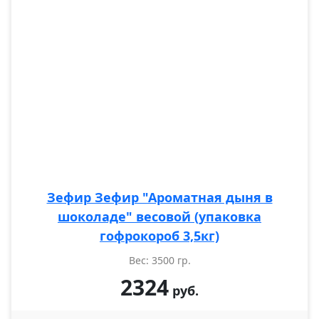
Зефир Зефир "Ароматная дыня в
шоколаде" весовой (упаковка
гофрокороб 3,5кг)
Вес: 3500 гр.
2324
руб.